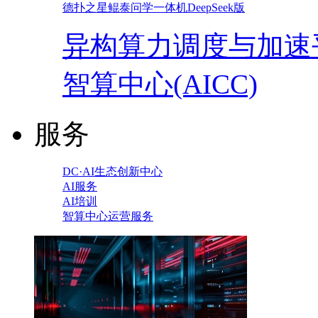
德扑之星鲲泰问学一体机DeepSeek版
异构算力调度与加速
智算中心(AICC)
服务
DC·AI生态创新中心
AI服务
AI培训
智算中心运营服务