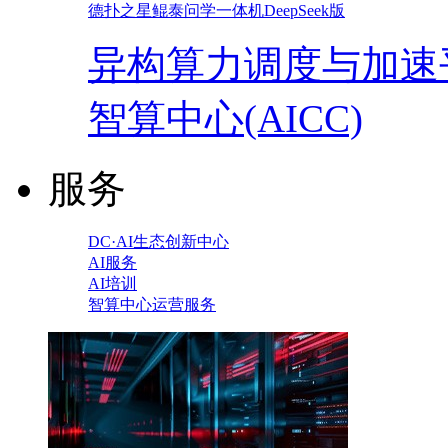
德扑之星鲲泰问学一体机DeepSeek版
异构算力调度与加速
智算中心(AICC)
服务
DC·AI生态创新中心
AI服务
AI培训
智算中心运营服务